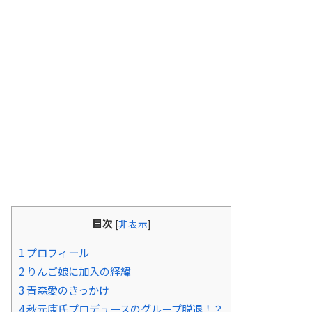
目次
[
非表示
]
1
プロフィール
2
りんご娘に加入の経緯
3
青森愛のきっかけ
4
秋元康氏プロデュースのグループ脱退！？