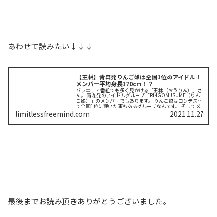
あわせて読みたい↓↓↓
【王林】青森発りんご娘は全国1位のアイドル！
メンバー平均身長170cm！？
バラエティ番組でも多く見かける「王林（おうりん）」さ
ん。 青森発のアイドルグループ「RINGOMUSUME（りん
ご娘）」のメンバーでもあります。 りんご娘はコンテスト
で全国1位に輝いた事もあるグループなんです。 そしてメ
ンバーの平均身...
limitlessfreemind.com
2021.11.27
最後までお読み頂きありがとうございました。