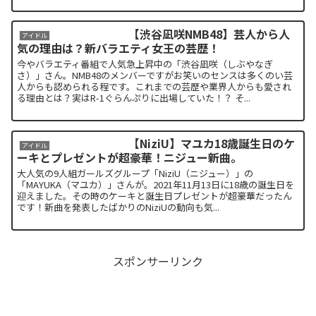
【渋谷凪咲NMB48】芸人から人
アイドル
気の理由は？新バラエティ女王の芸歴！
今やバラエティ番組で人気急上昇中の「渋谷凪咲（しぶやなぎ
さ）」さん。NMB48のメンバーですがお笑いのセンスは多くのい芸
人からも認められる程です。これまでの芸歴や業界人からも愛され
る理由とは？実はR-1ぐらんぷりに出場していた！？ そ...
【NiziU】マユカ18歳誕生日のケ
アイドル
ーキとプレゼントが超豪華！ニジュー新曲。
大人気の9人組ガールズグループ「NiziU（ニジュー）」の
「MAYUKA（マユカ）」さんが。2021年11月13日に18歳の誕生日を
迎えました。その時のケーキと誕生日プレゼントが超豪華だったん
です！新曲を発表したばかりのNiziUの動向も気...
スポンサーリンク