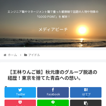
エンジニア職やマネージメント職で養った観察眼で話題の人物や物事の
「GOOD POINT」を 解析！
メディアビーチ
ホーム
アイドル
【王林りんご娘】秋元康のグループ脱退の
経歴！東京を捨てた青森への想い。
アイドル
Twitter
Facebook
はてブ