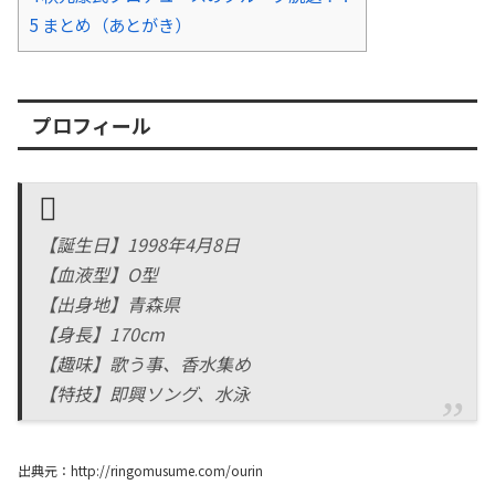
5
まとめ（あとがき）
プロフィール
【誕生日】1998年4月8日
【血液型】O型
【出身地】青森県
【身長】170cm
【趣味】歌う事、香水集め
【特技】即興ソング、水泳
出典元：http://ringomusume.com/ourin