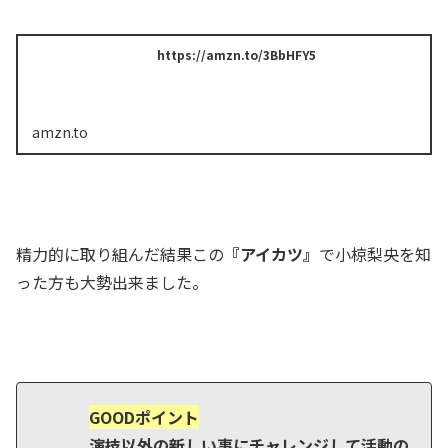
https://amzn.to/3BbHFY5
amzn.to
精力的に取り組んだ結果この
『アイカツ』
で小椋梨央を知
った方も大勢出来ました。
GOODポイント
演技以外の新しい事にチャレンジして活動の