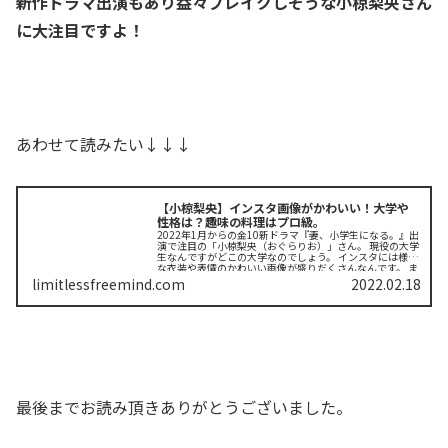
新作ドラマ出演もあり益々ブレイクしそうな
小椋梨央
さん
に大注目ですよ！
あわせて読みたい↓↓↓
【小椋梨央】インスタ画像がかわいい！大学や
性格は？趣味の料理はプロ級。
2022年1月からの金10新ドラマ『妻、小学生になる。』出
演で注目の「小椋梨央（おぐらりお）」さん。 現役の大学
生なんですがどこの大学なのでしょう。 インスタには様々
な衣装や表情のかわいい画像が盛りだくさんなんです。 ま
た性格も調べて...
limitlessfreemind.com
2022.02.18
最後までお読み頂きありがとうございました。