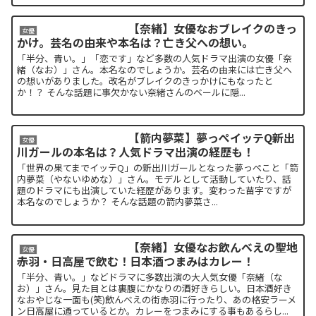
【奈緒】女優なおブレイクのきっ
女優
かけ。芸名の由来や本名は？亡き父への想い。
「半分、青い。」「恋です」など多数の人気ドラマ出演の女優「奈
緒（なお）」さん。本名なのでしょうか。芸名の由来には亡き父へ
の想いがありました。改名がブレイクのきっかけにもなったと
か！？ そんな話題に事欠かない奈緒さんのベールに隠...
【箭内夢菜】夢っぺイッテQ新出
女優
川ガールの本名は？人気ドラマ出演の経歴も！
「世界の果てまでイッテQ」の新出川ガールとなった夢っぺこと「箭
内夢菜（やないゆめな）」さん。モデルとして活動していたり、話
題のドラマにも出演していた経歴があります。変わった苗字ですが
本名なのでしょうか？ そんな話題の箭内夢菜さ...
【奈緒】女優なお飲んべえの聖地
女優
赤羽・日高屋で飲む！日本酒つまみはカレー！
「半分、青い。」などドラマに多数出演の大人気女優「奈緒（な
お）」さん。見た目とは裏腹にかなりの酒好きらしい。日本酒好き
なおやじな一面も(笑)飲んべえの街赤羽に行ったり、あの格安ラーメ
ン日高屋に通っているとか。カレーをつまみにする事もあるらし...