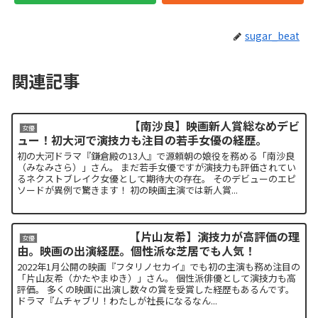
sugar_beat
関連記事
【南沙良】映画新人賞総なめデビ
女優
ュー！初大河で演技力も注目の若手女優の経歴。
初の大河ドラマ『鎌倉殿の13人』で源頼朝の娘役を務める「南沙良
（みなみさら）」さん。 まだ若手女優ですが演技力も評価されてい
るネクストブレイク女優として期待大の存在。 そのデビューのエピ
ソードが異例で驚きます！ 初の映画主演では新人賞...
【片山友希】演技力が高評価の理
女優
由。映画の出演経歴。個性派な芝居でも人気！
2022年1月公開の映画『フタリノセカイ』でも初の主演も務め注目の
「片山友希（かたやまゆき）」さん。 個性派俳優として演技力も高
評価。 多くの映画に出演し数々の賞を受賞した経歴もあるんです。
ドラマ『ムチャブリ！わたしが社長になるなん...