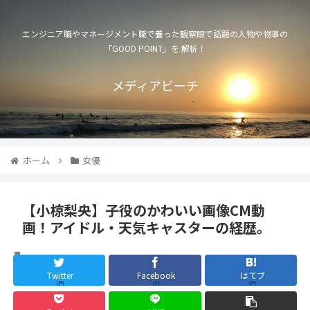
エンジニア職やマネージメント職で養った観察眼で話題の人物や物事の
「GOOD POINT」を 解析！
メディアビーチ
ホーム
女優
【小椋梨央】子役のかわいい画像CM動
画！アイドル・天気キャスターの経歴。
女優
Twitter
Facebook
はてブ