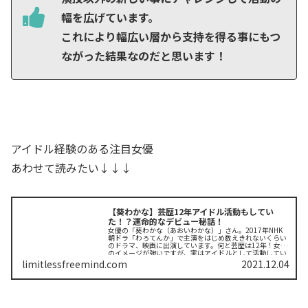
幅を広げています。
これにより幅広い層から支持を得る事にもつ
ながった結果なのだと思います！
アイドル経験のある注目女優
あわせて読みたい↓↓↓
【葵わかな】芸歴12年アイドル活動もしてい
た！？運命的なデビュー秘話！
女優の「葵わかな（あおいわかな）」さん。2017年NHK
朝ドラ「わろてんか」で主演をはじめ数えきれないくらい
のドラマ、映画に出演しています。何と芸歴は12年！女優
のイメージが強いですが、実はアイドルとして活動してい
た過去があるのです。またデ...
limitlessfreemind.com
2021.12.04