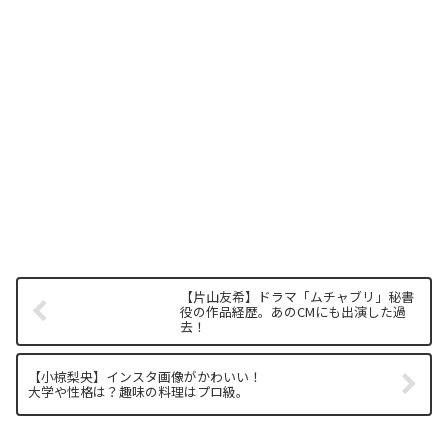
【片山友希】ドラマ「ムチャブリ」秘書
役の作品経歴。あのCMにも出演した過
去！
【小椋梨央】インスタ画像がかわいい！
大学や性格は？趣味の料理はプロ級。