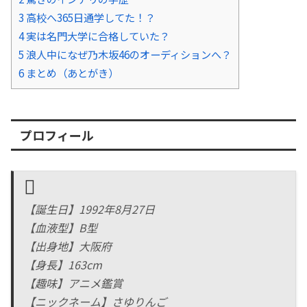
3
高校へ365日通学してた！？
4
実は名門大学に合格していた？
5
浪人中になぜ乃木坂46のオーディションへ？
6
まとめ（あとがき）
プロフィール
【誕生日】1992年8月27日
【血液型】B型
【出身地】大阪府
【身長】163cm
【趣味】アニメ鑑賞
【ニックネーム】さゆりんご