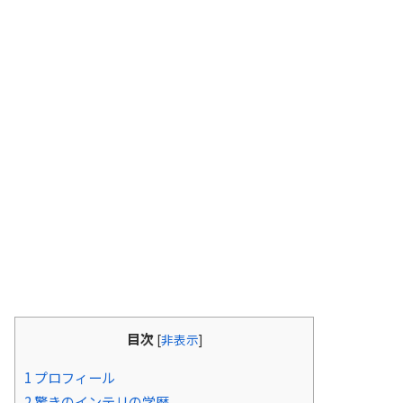
目次
[
非表示
]
1
プロフィール
2
驚きのインテリの学歴