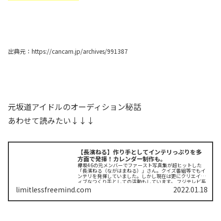
出典元：https://cancam.jp/archives/991387
元坂道アイドルのオーディション秘話
あわせて読みたい↓↓↓
【長濱ねる】作り手としてインテリっぷりを多
方面で発揮！カレンダー制作も。
欅坂46の元メンバーでファースト写真集が超ヒットした
「長濱ねる（ながはまねる）」さん。クイズ番組等でもイ
ンテリを発揮していました。しかし現在は更にクリエイテ
ィブなつくり手としての活動もしています。 フジテレビ系
のドキュメントバラエティ『セ...
limitlessfreemind.com
2022.01.18