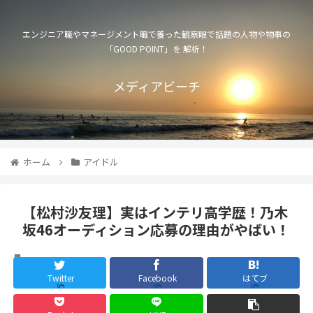
エンジニア職やマネージメント職で養った観察眼で話題の人物や物事の
「GOOD POINT」を 解析！
メディアビーチ
ホーム
アイドル
【松村沙友理】実はインテリ高学歴！乃木
坂46オーディション応募の理由がやばい！
アイドル
Twitter
Facebook
はてブ