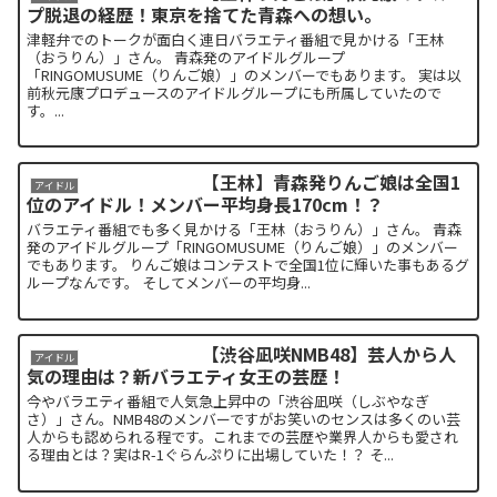
プ脱退の経歴！東京を捨てた青森への想い。
津軽弁でのトークが面白く連日バラエティ番組で見かける「王林
（おうりん）」さん。 青森発のアイドルグループ
「RINGOMUSUME（りんご娘）」のメンバーでもあります。 実は以
前秋元康プロデュースのアイドルグループにも所属していたので
す。...
【王林】青森発りんご娘は全国1
アイドル
位のアイドル！メンバー平均身長170cm！？
バラエティ番組でも多く見かける「王林（おうりん）」さん。 青森
発のアイドルグループ「RINGOMUSUME（りんご娘）」のメンバー
でもあります。 りんご娘はコンテストで全国1位に輝いた事もあるグ
ループなんです。 そしてメンバーの平均身...
【渋谷凪咲NMB48】芸人から人
アイドル
気の理由は？新バラエティ女王の芸歴！
今やバラエティ番組で人気急上昇中の「渋谷凪咲（しぶやなぎ
さ）」さん。NMB48のメンバーですがお笑いのセンスは多くのい芸
人からも認められる程です。これまでの芸歴や業界人からも愛され
る理由とは？実はR-1ぐらんぷりに出場していた！？ そ...