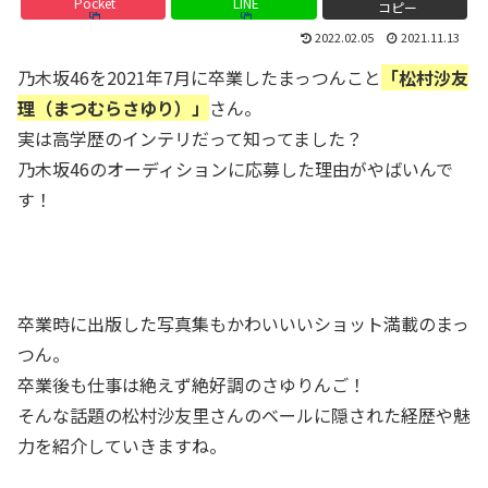
Pocket
LINE
コピー
2022.02.05
2021.11.13
乃木坂46を2021年7月に卒業したまっつんこと
「松村沙友
理（まつむらさゆり）」
さん。
実は高学歴のインテリだって知ってました？
乃木坂46のオーディションに応募した理由がやばいんで
す！
卒業時に出版した写真集もかわいいいショット満載のまっ
つん。
卒業後も仕事は絶えず絶好調のさゆりんご！
そんな話題の松村沙友里さんのベールに隠された経歴や魅
力を紹介していきますね。