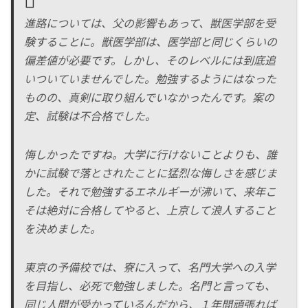
進路については、父の影響もあって、獣医学部を受
験することに。獣医学部は、医学部と同じくらいの
偏差値が必要です。しかし、そのレベルには到底追
いついていませんでした。勉強するようにはなった
ものの、真剣に取り組んでいなかったんです。案の
定、試験は不合格でした。
悔しかったですね。大学に行けないことよりも、誰
かに試験で落とされたことに猛烈な悔しさを感じま
した。それで勉強するエネルギーが沸いて、来年こ
そは絶対に合格してやると、上京して浪人すること
を決めました。
東京の予備校では、寮に入って、名門大学への入学
を目指し、必死で勉強しました。名門と言っても、
同じ人間が受かっているんだから、１年間頑張れば