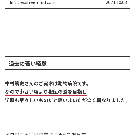
熱大...
limitlessfreemind.com
2021.10.03
過去の苦い経験
中村篤史さんのご実家は動物病院です。
なので小さい頃より獣医の道を目指し
学歴も華々しいものだと思いまいたが全く異なりました。
子供のころ将来の夢は決まっておらず、