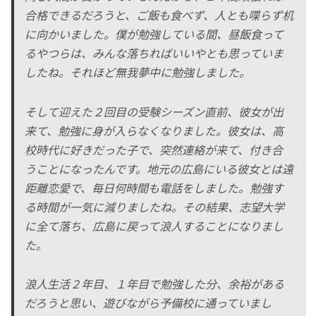
合格できるだろうと、ご飯も食べず、人とも喋らず机
に向かいました。僕が勉強している間、昼飯食って
るやつらは、みんな落ちればいいやとも思っていま
したね。それほど無我夢中に勉強しました。
そして迎えた２回目の受験シーズン直前、彼女が出
来て、勉強に身が入らなくなりました。彼女は、高
校時代に好きだった子で、突然連絡が来て、付き合
うことになったんです。地元の広島にいる彼女とは遠
距離恋愛で、毎日何時間も電話をしました。勉強す
る時間が一気に減りましたね。その結果、志望大学
に全て落ち、広島に戻って浪人することになりまし
た。
浪人生活２年目、１年目で勉強した分、余裕がある
だろうと思い、遊びながら予備校に通っていまし