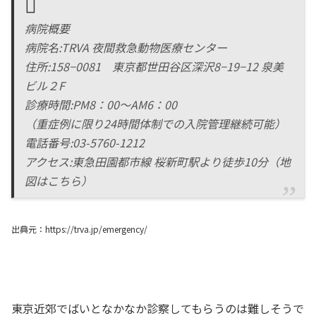
病院概要
病院名:TRVA 夜間救急動物医療センター
住所:158−0081 東京都世田谷区深沢8−19−12 泉美
ビル２F
診療時間:PM8：00〜AM6：00
（重症例に限り24時間体制での入院管理継続可能）
電話番号:03-5760-1212
アクセス:東急田園都市線 桜新町駅より徒歩10分（地
図はこちら）
出典元：https://trva.jp/emergency/
東京近郊でばいとなかなか診察してもらうのは難しそうで