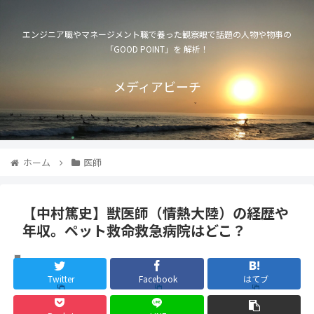
エンジニア職やマネージメント職で養った観察眼で話題の人物や物事の
「GOOD POINT」を 解析！
メディアビーチ
ホーム
医師
【中村篤史】獣医師（情熱大陸）の経歴や
年収。ペット救命救急病院はどこ？
医師
Twitter
Facebook
はてブ