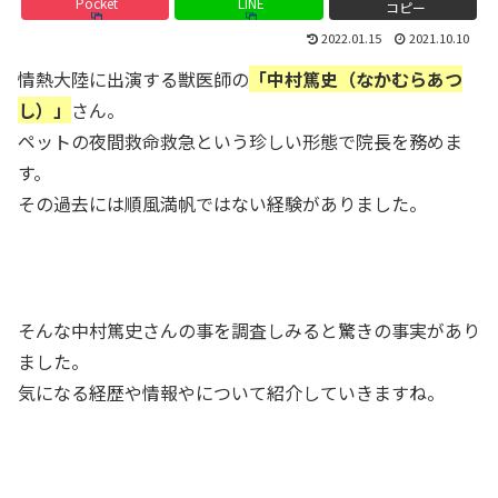
Pocket
LINE
コピー
2022.01.15
2021.10.10
情熱大陸に出演する獣医師の
「中村篤史（なかむらあつ
し）」
さん。
ペットの夜間救命救急という珍しい形態で院長を務めま
す。
その過去には順風満帆ではない経験がありました。
そんな中村篤史さんの事を調査しみると驚きの事実があり
ました。
気になる経歴や情報やについて紹介していきますね。