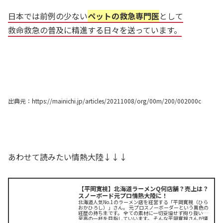
日本では前例の少ない
ペットの救急専門医
として
救命救急の普及に精進する日々を送っています。
出典元：https://mainichi.jp/articles/20211008/org/00m/200/002000c
あわせて読みたい情熱大陸↓↓↓
【平岡寛視】北海道ラーメンQ何店舗？売上は？
スノーボード元プロ情熱大陸に！
北海道人気No.1のラーメン店を経営する「平岡寛視（ひら
おかひろし）」さん。 元プロスノーボーダーという異色の
経歴の持ち主です。 全ての素材に一切妥協せず拘り抜いた
至高の一杯を目指していいます。 そんな平岡寛視さんが情